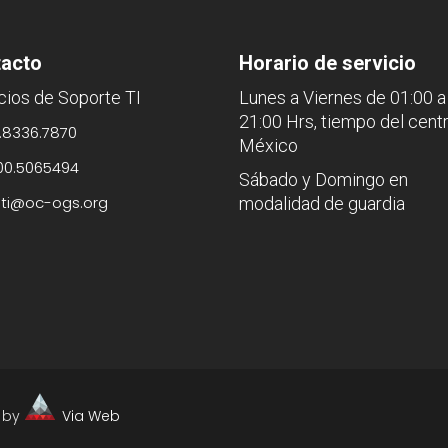
acto
Horario de servicio
cios de Soporte TI
Lunes a Viernes de 01:00 a
21:00 Hrs, tiempo del cent
.8336.7870
México
00.5065494
Sábado y Domingo en
sti@oc-ogs.org
modalidad de guardia
d by
Via Web