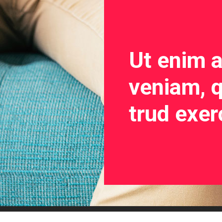
Ut enim 
veniam, q
trud exer