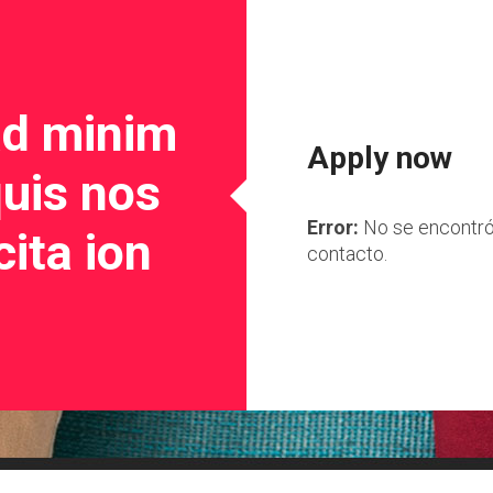
ad minim
Apply now
uis nos
Error:
No se encontró
cita ion
contacto.