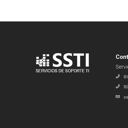
Cont
Servi
81
8
s