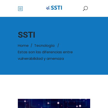
SSTI
Home
/
Tecnología
/
Estas son las diferencias entre
vulnerabilidad y amenaza